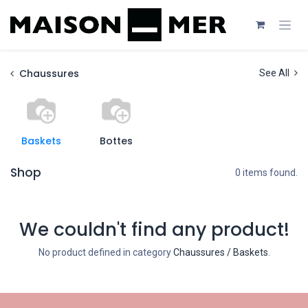
Se rendre au contenu
Chaussures
See All
Baskets
Bottes
Shop
0 items found.
We couldn't find any product!
No product defined in category
Chaussures / Baskets
.